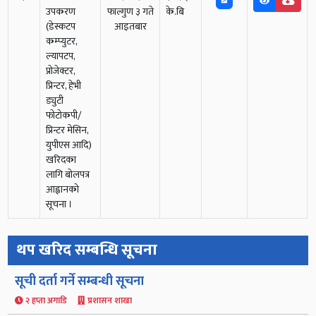
उपकरण
फाल्गुण ३ गते
के.बि
(डेस्कटप
आइतबार
कम्प्युटर,
ल्यापटप,
प्रोजेक्टर,
प्रिन्टर, हेभी
ड्युटी
फोटोकपी/
प्रिन्टर मेसिन,
युपीएस आदि)
खरिदका
लागि बोलपत्र
आह्वानको
सूचना ।
थप खरिद सम्बन्धि सूचना
सूची दर्ता गर्ने सम्बन्धी सूचना
२ हप्ता अगाडि
प्रशासन शाखा