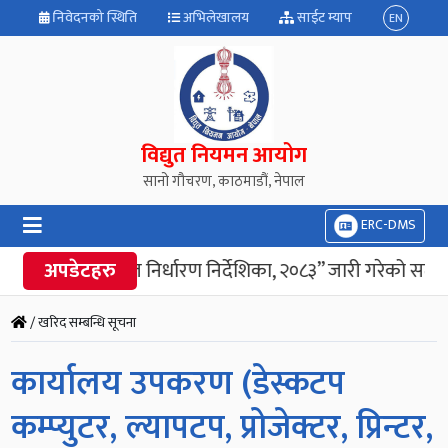
निवेदनको स्थिति
अभिलेखालय
साईट म्याप
EN
विद्युत नियमन आयोग
सानो गौचरण, काठमाडौं, नेपाल
ERC-DMS
युत उपभोक्ता महशुल निर्धारण निर्देशिका, २०८३” जारी गरेको सम्बन्
अपडेटहरु
/ खरिद सम्बन्धि सूचना
कार्यालय उपकरण (डेस्कटप
कम्प्युटर, ल्यापटप, प्रोजेक्टर, प्रिन्टर,