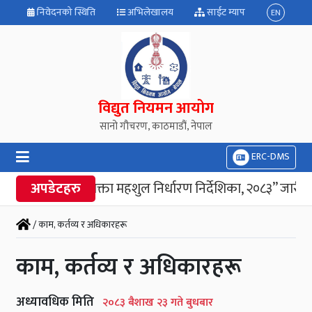
निवेदनको स्थिति
अभिलेखालय
साईट म्याप
EN
विद्युत नियमन आयोग
सानो गौचरण, काठमाडौं, नेपाल
ERC-DMS
“विद्युत उपभोक्ता महशुल निर्धारण निर्देशिका, २०८३” जारी गरेक
अपडेटहरु
/ काम, कर्तव्य र अधिकारहरू
काम, कर्तव्य र अधिकारहरू
अध्यावधिक मिति
२०८३ बैशाख २३ गते बुधबार