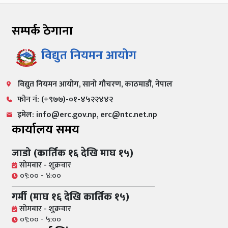
सम्पर्क ठेगाना
विद्युत नियमन आयोग
विद्युत नियमन आयोग, सानो गौचरण, काठमाडौं, नेपाल
फोन नं: (+९७७)-०१-४५२२४४२
इमेल: info@erc.gov.np, erc@ntc.net.np
कार्यालय समय
जाडो (कार्तिक १६ देखि माघ १५)
सोमबार - शुक्रवार
०९:०० - ४:००
गर्मी (माघ १६ देखि कार्तिक १५)
सोमबार - शुक्रवार
०९:०० - ५:००