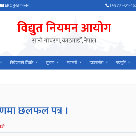
ERC पुस्तकालय
(+977)-01-45
विद्युत नियमन आयोग
सानो गौचरण, काठमाडौं, नेपाल
निवेदनको स्थिति
सूचना
ग्यालरी
डाउनलोड
पदपूर्ति
धारणमा छलफल पत्र ।
बजे