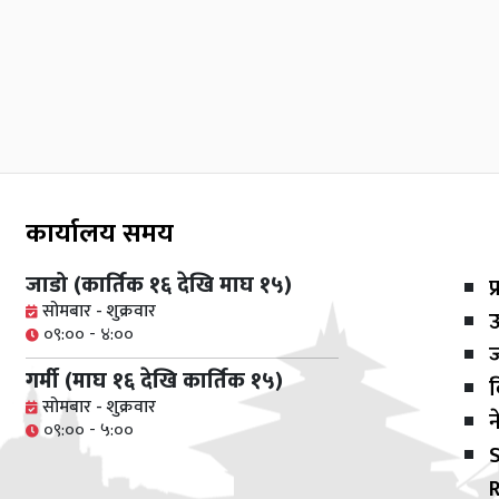
कार्यालय समय
जाडो (कार्तिक १६ देखि माघ १५)
प
सोमबार - शुक्रवार
ऊ
०९:०० - ४:००
गर्मी (माघ १६ देखि कार्तिक १५)
व
सोमबार - शुक्रवार
न
०९:०० - ५:००
S
R