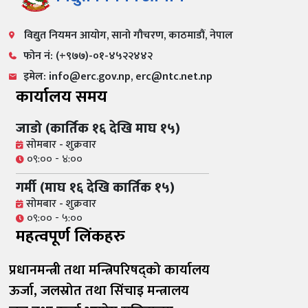
विद्युत नियमन आयोग, सानो गौचरण, काठमाडौं, नेपाल
फोन नं: (+९७७)-०१-४५२२४४२
इमेल: info@erc.gov.np, erc@ntc.net.np
कार्यालय समय
जाडो (कार्तिक १६ देखि माघ १५)
सोमबार - शुक्रवार
०९:०० - ४:००
गर्मी (माघ १६ देखि कार्तिक १५)
सोमबार - शुक्रवार
०९:०० - ५:००
महत्वपूर्ण लिंकहरु
प्रधानमन्त्री तथा मन्त्रिपरिषद्को कार्यालय
ऊर्जा, जलस्रोत तथा सिंचाइ मन्त्रालय