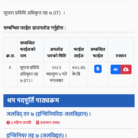
सूचना प्रविधि अधिकृत तह ७ (IT) ।
सम्बन्धित फाईल डाउनलोड गर्नुहोस :
सम्बन्धित
फाईलको
अपलोड
फाईल
सम्बन्धित
क्र.स.
नाम
भएको मिति
साईज
फाईल
एक्सन
१.
सूचना प्रविधि
२०८२
४०८.४६
अधिकृत तह
फाल्गुण ५ गते
के.बि
७ (IT) ।
मंगलबार
थप पदपूर्ति पाठ्यक्रम
जलविद् तर ७ (इन्जिनियरिङ-जलविज्ञान) ।
६ महिना अगाडि
प्रशासन शाखा
इन्जिनियर तह ७ (जलविद्युत) ।