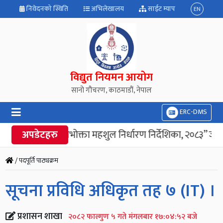
निवेदनको स्थिति
अभिलेखालय
साईट म्याप
EN
विद्युत नियमन आयोग
सानो गौचरण, काठमाडौं, नेपाल
ERC-DMS
अपडेटहरु
“विद्युत उपभोक्ता महशुल निर्धारण निर्देशिका, २०८३” जारी
/ पदपूर्ति पाठ्यक्रम
सूचना प्रविधि अधिकृत तह ७ (IT) ।
प्रशासन शाखा
२०८२ फाल्गुण ५ गते मंगलबार १७:०४:५२ बजे