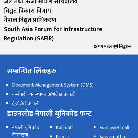
जल तथा ऊर्जा आयोग सचिवालय
विद्युत विकास विभाग
नेपाल विद्युत प्राधिकरण
South Asia Forum for Infrastructure
Regulation (SAFIR)
थप महत्वपूर्ण लिङ्कहरू
सम्बन्धित लिंकहरु
Document Management System (DMS)
कर्मचारी व्यवस्थापन अभिलेख प्रणाली
ईहाजिरी प्रणाली
डाउनलोड नेपाली युनिकोड फन्ट
नेपाली युनिकोड
Kalimati
FontasyHimali
रोमनाइज
Preeti
Sagarmatha