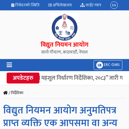
निवेदनको स्थिति
अभिलेखालय
साईट म्याप
EN
विद्युत नियमन आयोग
सानो गौचरण, काठमाडौं, नेपाल
ERC-DMS
“विद्युत उपभोक्ता महशुल निर्धारण निर्देशिका, २०८३” जारी गरेको
अपडेटहरु
/ निर्देशिका
विद्युत नियमन आयोग अनुमतिपत्र
प्राप्त व्यक्ति एक आपसमा वा अन्य