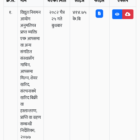
क्र.स.
नाम
भएको मिति
साईज
फाईल
एक्सन
१.
विद्युत नियमन
२०८२ चैत्र
४१४.७५
आयोग
२५ गते
के.बि
अनुमतिपत्र
बुधबार
प्राप्त व्यक्ति
एक आपसमा
वा अन्य
संगठित
संस्थासँग
गाभिन,
आपसमा
मिल्न, शेयर
खरिद,
संरचनाको
खरिद बिक्री
वा
हस्तान्तरण,
प्राप्ति वा ग्रहण
सम्बन्धी
निर्देशिका,
२०७७