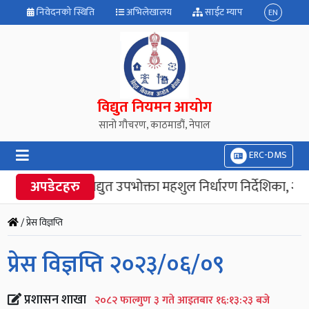
निवेदनको स्थिति
अभिलेखालय
साईट म्याप
EN
विद्युत नियमन आयोग
सानो गौचरण, काठमाडौं, नेपाल
ERC-DMS
अपडेटहरु
“विद्युत उपभोक्ता महशुल निर्धारण निर्देशिका, २०८
/ प्रेस विज्ञप्ति
प्रेस विज्ञप्ति २०२३/०६/०९
प्रशासन शाखा
२०८२ फाल्गुण ३ गते आइतबार १६:१३:२३ बजे