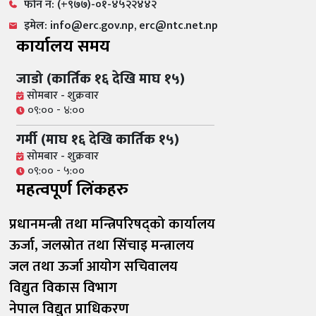
फोन नं: (+९७७)-०१-४५२२४४२
इमेल: info@erc.gov.np, erc@ntc.net.np
कार्यालय समय
जाडो (कार्तिक १६ देखि माघ १५)
सोमबार - शुक्रवार
०९:०० - ४:००
गर्मी (माघ १६ देखि कार्तिक १५)
सोमबार - शुक्रवार
०९:०० - ५:००
महत्वपूर्ण लिंकहरु
प्रधानमन्त्री तथा मन्त्रिपरिषद्को कार्यालय
ऊर्जा, जलस्रोत तथा सिंचाइ मन्त्रालय
जल तथा ऊर्जा आयोग सचिवालय
विद्युत विकास विभाग
नेपाल विद्युत प्राधिकरण