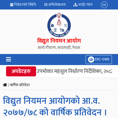
निवेदनको स्थिति
अभिलेखालय
साईट म्याप
EN
विद्युत नियमन आयोग
सानो गौचरण, काठमाडौं, नेपाल
ERC-DMS
अपडेटहरु
“विद्युत उपभोक्ता महशुल निर्धारण निर्देशिका, २०८३” ज
/ बार्षिक प्रतिवेदन
विद्युत नियमन आयोगको आ.व.
२०७७/७८ को वार्षिक प्रतिवेदन ।