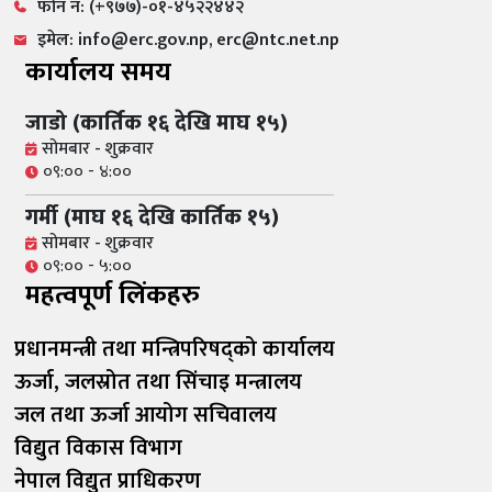
फोन नं: (+९७७)-०१-४५२२४४२
इमेल: info@erc.gov.np, erc@ntc.net.np
कार्यालय समय
जाडो (कार्तिक १६ देखि माघ १५)
सोमबार - शुक्रवार
०९:०० - ४:००
गर्मी (माघ १६ देखि कार्तिक १५)
सोमबार - शुक्रवार
०९:०० - ५:००
महत्वपूर्ण लिंकहरु
प्रधानमन्त्री तथा मन्त्रिपरिषद्को कार्यालय
ऊर्जा, जलस्रोत तथा सिंचाइ मन्त्रालय
जल तथा ऊर्जा आयोग सचिवालय
विद्युत विकास विभाग
नेपाल विद्युत प्राधिकरण