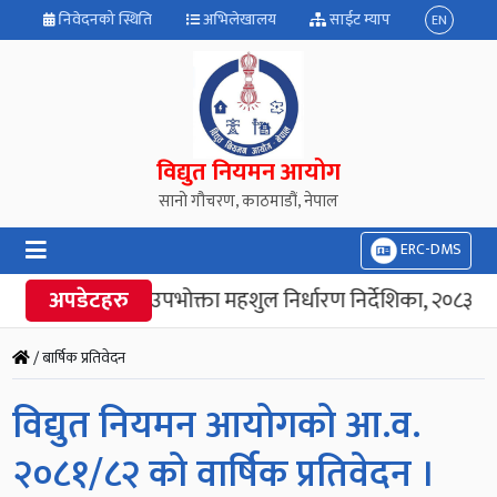
निवेदनको स्थिति
अभिलेखालय
साईट म्याप
EN
विद्युत नियमन आयोग
सानो गौचरण, काठमाडौं, नेपाल
ERC-DMS
अपडेटहरु
“विद्युत उपभोक्ता महशुल निर्धारण निर्देशिका, २०८३” जा
/ बार्षिक प्रतिवेदन
विद्युत नियमन आयोगको आ.व.
२०८१/८२ को वार्षिक प्रतिवेदन ।