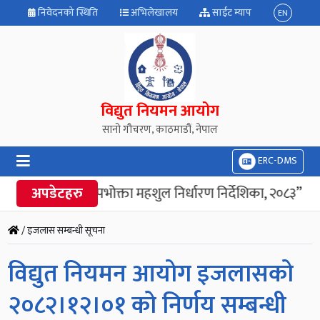
निवेदनको स्थिति
अभिलेखालय
साईट म्याप
EN
विद्युत नियमन आयोग
सानो गौचरण, काठमाडौं, नेपाल
ERC-DMS
अपडेटहरु
“विद्युत उपभोक्ता महशुल निर्धारण निर्देशिका, २०८३” जारी
/ इजलास सम्बन्धी सूचना
विद्युत नियमन आयोग इजलासको
२०८२।१२।०१ को निर्णय सम्बन्धी