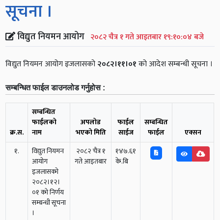
सूचना ।
विद्युत नियमन आयोग
२०८२ चैत्र १ गते आइतबार १९:१०:०४ बजे
विद्युत नियमन आयोग इजलासको
२०८२।११।०१
को आदेश सम्बन्धी सूचना ।
सम्बन्धित फाईल डाउनलोड गर्नुहोस :
सम्बन्धित
फाईलको
अपलोड
फाईल
सम्बन्धित
क्र.स.
नाम
भएको मिति
साईज
फाईल
एक्सन
१.
विद्युत नियमन
२०८२ चैत्र १
१४७.६१
आयोग
गते आइतबार
के.बि
इजलासको
२०८२।१२।
०१ को निर्णय
सम्बन्धी सूचना
।