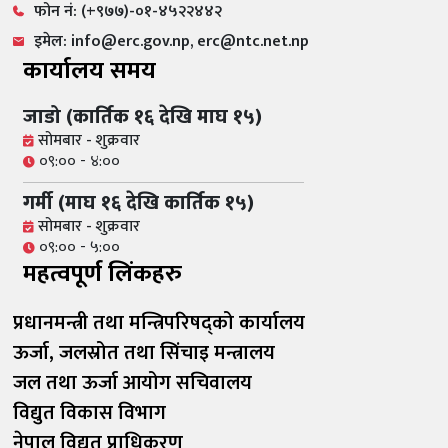
फोन नं: (+९७७)-०१-४५२२४४२
इमेल: info@erc.gov.np, erc@ntc.net.np
कार्यालय समय
जाडो (कार्तिक १६ देखि माघ १५)
सोमबार - शुक्रवार
०९:०० - ४:००
गर्मी (माघ १६ देखि कार्तिक १५)
सोमबार - शुक्रवार
०९:०० - ५:००
महत्वपूर्ण लिंकहरु
प्रधानमन्त्री तथा मन्त्रिपरिषद्को कार्यालय
ऊर्जा, जलस्रोत तथा सिंचाइ मन्त्रालय
जल तथा ऊर्जा आयोग सचिवालय
विद्युत विकास विभाग
नेपाल विद्युत प्राधिकरण