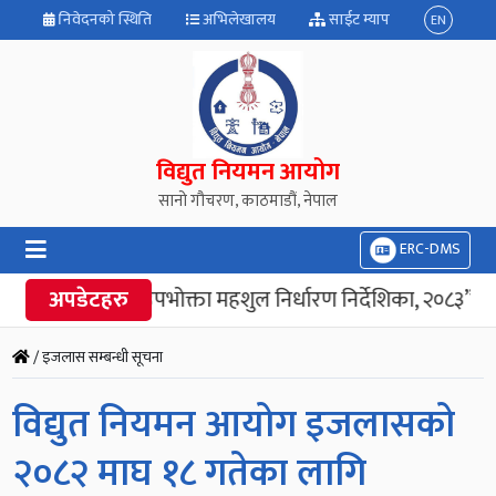
निवेदनको स्थिति
अभिलेखालय
साईट म्याप
EN
विद्युत नियमन आयोग
सानो गौचरण, काठमाडौं, नेपाल
ERC-DMS
अपडेटहरु
“विद्युत उपभोक्ता महशुल निर्धारण निर्देशिका, २०८३” जार
/ इजलास सम्बन्धी सूचना
विद्युत नियमन आयोग इजलासको
२०८२ माघ १८ गतेका लागि