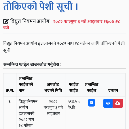
तोकिएको पेशी सूची ।
विद्युत नियमन आयोग
२०८२ फाल्गुण ३ गते आइतबार १६:०४:१८
बजे
विद्युत नियमन आयोग इजलासको २०८२ माघ १८ गतेका लागि तोकिएको पेशी
सूची
सम्बन्धित फाईल डाउनलोड गर्नुहोस :
सम्बन्धित
फाईलको
अपलोड
फाईल
सम्बन्धित
क्र.स.
नाम
भएको मिति
साईज
फाईल
एक्सन
१.
विद्युत नियमन
२०८२
५९४.५५
आयोग
फाल्गुण ३ गते
के.बि
इजलासको
आइतबार
२०८२ माघ
१८ गतेका