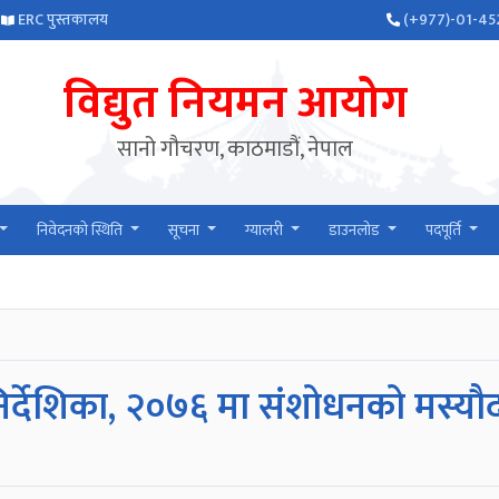
ERC पुस्तकालय
(+977)-01-45
विद्युत नियमन आयोग
सानो गौचरण, काठमाडौं, नेपाल
निवेदनको स्थिति
सूचना
ग्यालरी
डाउनलोड
पदपूर्ति
निर्देशिका, २०७६ मा संशोधनको मस्यौद