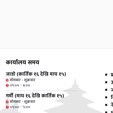
कार्यालय समय
जाडो (कार्तिक १६ देखि माघ १५)
प
सोमबार - शुक्रवार
ऊ
०९:०० - ४:००
गर्मी (माघ १६ देखि कार्तिक १५)
व
सोमबार - शुक्रवार
न
०९:०० - ५:००
S