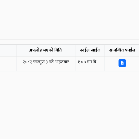
अपलोड भएको मिति
फाईल साईज
सम्बन्धित फाईल
२०८२ फाल्गुण ३ गते आइतबार
१.०७ एम.बि.