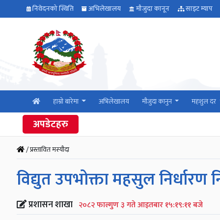
निवेदनको स्थिति
अभिलेखालय
मौजुदा कानून
साइट म्याप
हाम्रो बारेमा
अभिलेखालय
मौजुदा कानुन
महशुल दर
अपडेटहरु
/ प्रस्तावित मस्यौदा
विद्युत उपभोक्ता महसुल निर्धारण 
प्रशासन शाखा
२०८२ फाल्गुण ३ गते आइतबार १५:१९:११ बजे