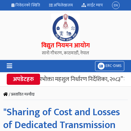
निवेदनको स्थिति
अभिलेखालय
साईट म्याप
EN
विद्युत नियमन आयोग
सानो गौचरण, काठमाडौं, नेपाल
ERC-DMS
अपडेटहरु
“विद्युत उपभोक्ता महशुल निर्धारण निर्देशिका, २०८३” जार
/ प्रस्तावित मस्यौदा
"Sharing of Cost and Losses
of Dedicated Transmission